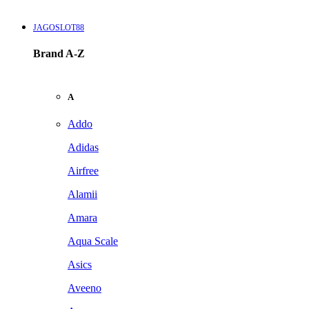
JAGOSLOT88
Brand A-Z
A
Addo
Adidas
Airfree
Alamii
Amara
Aqua Scale
Asics
Aveeno