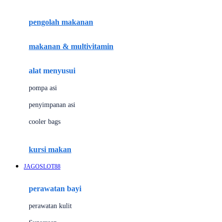
Joie
pengolah makanan
Joolz
Jujube
makanan & multivitamin
K
alat menyusui
Kiddycuts
pompa asi
Kumon
penyimpanan asi
L
cooler bags
Leapfrog
kursi makan
Leclerc
JAGOSLOT88
Lee Vierra
Lillebaby
perawatan bayi
Little Bird Told Me
perawatan kulit
Little Miss Janis