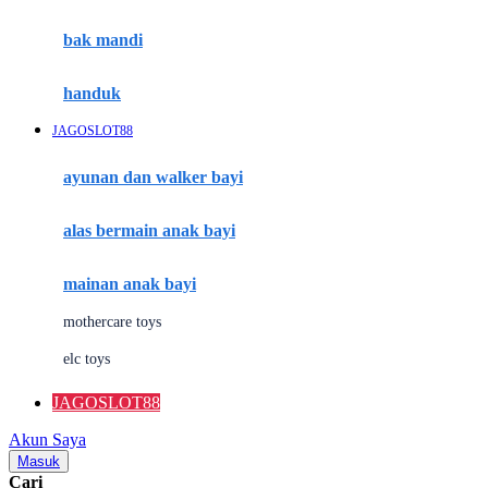
Mini Monkey
Moby
bak mandi
Momami
handuk
Mothercare
JAGOSLOT88
Mustela
ayunan dan walker bayi
My Buddy Tag
My K
alas bermain anak bayi
N
mainan anak bayi
Naif
mothercare toys
Nike
elc toys
Nordic Natural
JAGOSLOT88
Nuby
Akun Saya
Nuna
Masuk
Cari