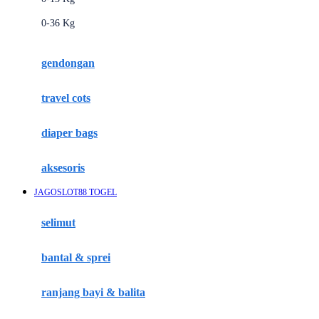
Felt So Sweet
0-36 Kg
Fisher Price
Flipper
gendongan
Friends Of Sally
travel cots
G
diaper bags
Gb
Geko
aksesoris
Graco
JAGOSLOT88 TOGEL
Gund
selimut
H
bantal & sprei
Habbie
Haenim
ranjang bayi & balita
Happy Horse